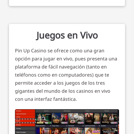
Juegos en Vivo
Pin Up Casino se ofrece como una gran
opción para jugar en vivo, pues presenta una
plataforma de fácil navegación (tanto en
teléfonos como en computadores) que te
permite acceder a los juegos de los tres
gigantes del mundo de los casinos en vivo
con una interfaz fantástica.