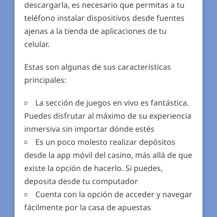
descargarla, es necesario que permitas a tu
teléfono instalar dispositivos desde fuentes
ajenas a la tienda de aplicaciones de tu
celular.
Estas son algunas de sus características
principales:
La sección de juegos en vivo es fantástica.
Puedes disfrutar al máximo de su experiencia
inmersiva sin importar dónde estés
Es un poco molesto realizar depósitos
desde la app móvil del casino, más allá de que
existe la opción de hacerlo. Si puedes,
deposita desde tu computador
Cuenta con la opción de acceder y navegar
fácilmente por la casa de apuestas