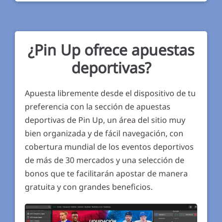
¿Pin Up ofrece apuestas
deportivas?
Apuesta libremente desde el dispositivo de tu
preferencia con la sección de apuestas
deportivas de Pin Up, un área del sitio muy
bien organizada y de fácil navegación, con
cobertura mundial de los eventos deportivos
de más de 30 mercados y una selección de
bonos que te facilitarán apostar de manera
gratuita y con grandes beneficios.