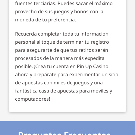
fuentes terciarias. Puedes sacar el máximo
provecho de sus juegos y bonos con la
moneda de tu preferencia.
Recuerda completar toda tu información
personal al toque de terminar tu registro
para asegurarte de que tus retiros serán
procesados de la manera más expedita
posible. ¡Crea tu cuenta en Pin Up Casino
ahora y prepárate para experimentar un sitio
de apuestas con miles de juegos y una
fantástica casa de apuestas para móviles y
computadores!