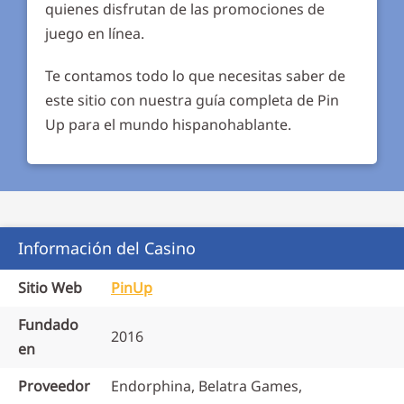
quienes disfrutan de las promociones de
juego en línea.
Te contamos todo lo que necesitas saber de
este sitio con nuestra guía completa de Pin
Up para el mundo hispanohablante.
Información del Casino
Sitio Web
PinUp
Fundado
2016
en
Proveedor
Endorphina, Belatra Games,