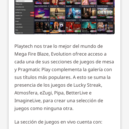
Playtech nos trae lo mejor del mundo de
Mega Fire Blaze, Evolution ofrece acceso a
cada una de sus secciones de juegos de mesa
y Pragmatic Play complementa la galería con
sus títulos más populares. A esto se suma la
presencia de los juegos de Lucky Streak,
Atmosfera, eZugi, Pipa, BetterLive e
ImagineLive, para crear una selección de
juegos como ninguna otra.
La sección de juegos en vivo cuenta con: