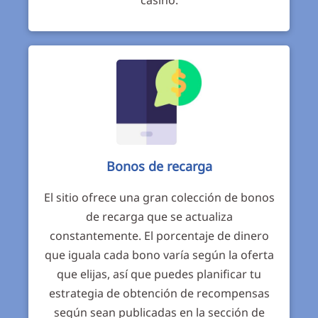
casino.
Bonos de recarga
El sitio ofrece una gran colección de bonos
de recarga que se actualiza
constantemente. El porcentaje de dinero
que iguala cada bono varía según la oferta
que elijas, así que puedes planificar tu
estrategia de obtención de recompensas
según sean publicadas en la sección de