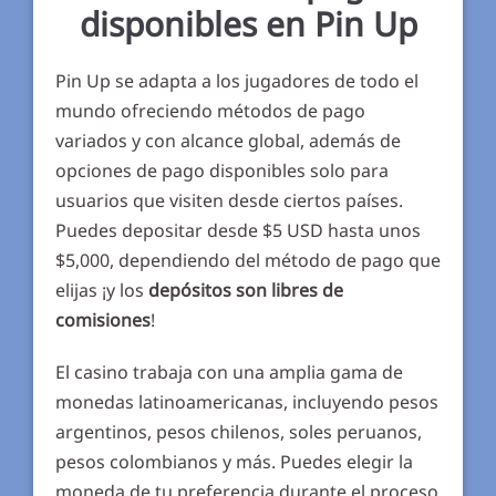
disponibles en Pin Up
Pin Up se adapta a los jugadores de todo el
mundo ofreciendo métodos de pago
variados y con alcance global, además de
opciones de pago disponibles solo para
usuarios que visiten desde ciertos países.
Puedes depositar desde $5 USD hasta unos
$5,000, dependiendo del método de pago que
elijas ¡y los
depósitos son libres de
comisiones
!
El casino trabaja con una amplia gama de
monedas latinoamericanas, incluyendo pesos
argentinos, pesos chilenos, soles peruanos,
pesos colombianos y más. Puedes elegir la
moneda de tu preferencia durante el proceso