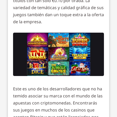
títulos con tan solo €0.10 por tirada. La
variedad de temáticas y calidad gráfica de sus
juegos también dan un toque extra a la oferta
de la empresa.
Este es uno de los desarrolladores que no ha
temido asociar su marca con el mundo de las
apuestas con criptomonedas. Encontrarás
sus juegos en muchos de los casinos que
aceptan Bitcoin y que están licenciados por