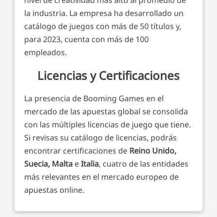
la industria. La empresa ha desarrollado un
catálogo de juegos con más de 50 títulos y,
para 2023, cuenta con más de 100
empleados.
Licencias y Certificaciones
La presencia de Booming Games en el
mercado de las apuestas global se consolida
con las múltiples licencias de juego que tiene.
Si revisas su catálogo de licencias, podrás
encontrar certificaciones de
Reino Unido,
Suecia, Malta
e
Italia
, cuatro de las entidades
más relevantes en el mercado europeo de
apuestas online.