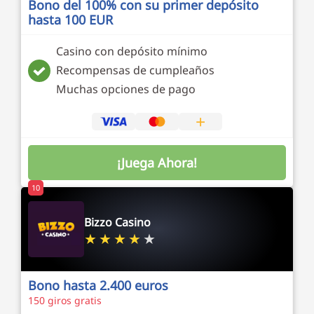
Bono del 100% con su primer depósito
hasta 100 EUR
Casino con depósito mínimo
Recompensas de cumpleaños
Muchas opciones de pago
+
¡Juega Ahora!
10
Bizzo Casino
Bono hasta 2.400 euros
150 giros gratis