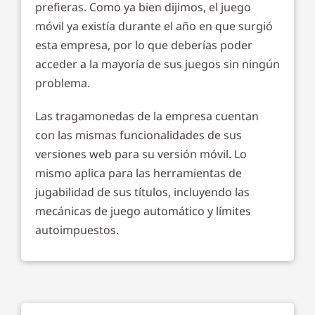
prefieras. Como ya bien dijimos, el juego
móvil ya existía durante el año en que surgió
esta empresa, por lo que deberías poder
acceder a la mayoría de sus juegos sin ningún
problema.
Las tragamonedas de la empresa cuentan
con las mismas funcionalidades de sus
versiones web para su versión móvil. Lo
mismo aplica para las herramientas de
jugabilidad de sus títulos, incluyendo las
mecánicas de juego automático y límites
autoimpuestos.