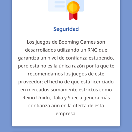
Seguridad
Los juegos de Booming Games son
desarrollados utilizando un RNG que
garantiza un nivel de confianza estupendo,
pero esta no es la única razón por la que te
recomendamos los juegos de este
proveedor: el hecho de que está licenciado
en mercados sumamente estrictos como
Reino Unido, Italia y Suecia genera más
confianza aún en la oferta de esta
empresa.