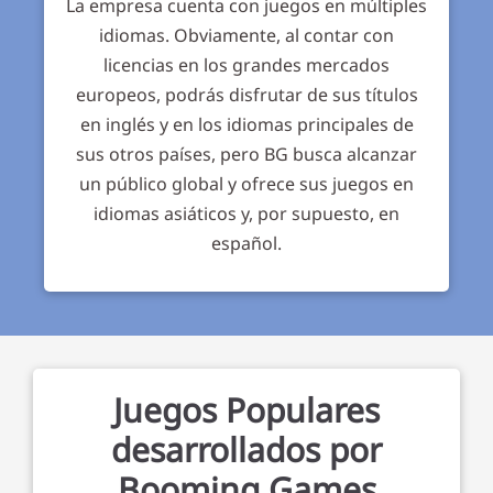
La empresa cuenta con juegos en múltiples
idiomas. Obviamente, al contar con
licencias en los grandes mercados
europeos, podrás disfrutar de sus títulos
en inglés y en los idiomas principales de
sus otros países, pero BG busca alcanzar
un público global y ofrece sus juegos en
idiomas asiáticos y, por supuesto, en
español.
Juegos Populares
desarrollados por
Booming Games