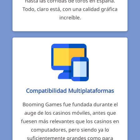
hasta las corridas de toros en España.
Todo, claro está, con una calidad gráfica
increíble.
Compatibilidad Multiplataformas
Booming Games fue fundada durante el
auge de los casinos móviles, antes que
fuesen más relevantes que los casinos en
computadores, pero siendo ya lo
suficientemente grandes como para