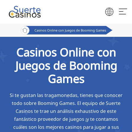
Casinos Online con Juegos de Booming Games
Casinos Online con
Juegos de Booming
Games
Si te gustan las tragamonedas, tienes que conocer
todo sobre Booming Games. El equipo de Suerte
Casinos te trae un análisis exhaustivo de este
fantástico proveedor de juegos ¡y te contamos
cuáles son los mejores casinos para jugar a sus