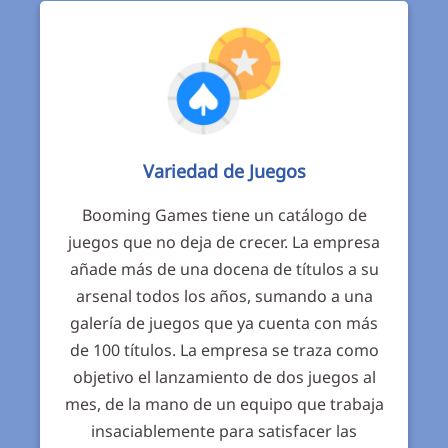
Variedad de Juegos
Booming Games tiene un catálogo de
juegos que no deja de crecer. La empresa
añade más de una docena de títulos a su
arsenal todos los años, sumando a una
galería de juegos que ya cuenta con más
de 100 títulos. La empresa se traza como
objetivo el lanzamiento de dos juegos al
mes, de la mano de un equipo que trabaja
insaciablemente para satisfacer las