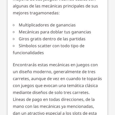
algunas de las mecánicas principales de sus
mejores tragamonedas:
Multiplicadores de ganancias
Mecánicas para doblar tus ganancias
Giros gratis dentro de las partidas
Símbolos scatter con todo tipo de
funcionalidades
Encontrarás estas mecánicas en juegos con
un diseño moderno, generalmente de tres
carretes, aunque de vez en cuando te toparás
con juegos que evocan una temática clásica
mediante diseños de solo tres carretes.
Líneas de pago en todas direcciones, de la
mano con las mecánicas ya mencionadas,
dan un atractivo especial a los slots de esta