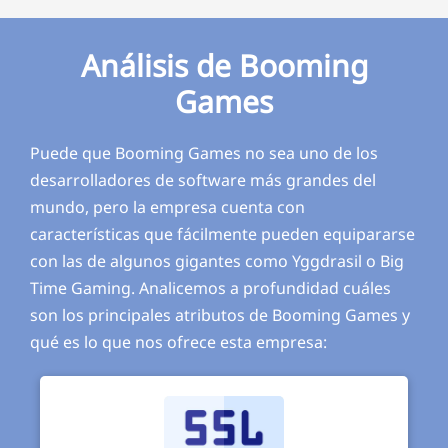
Análisis de Booming
Games
Puede que Booming Games no sea uno de los
desarrolladores de software más grandes del
mundo, pero la empresa cuenta con
características que fácilmente pueden equipararse
con las de algunos gigantes como Yggdrasil o Big
Time Gaming. Analicemos a profundidad cuáles
son los principales atributos de Booming Games y
qué es lo que nos ofrece esta empresa: