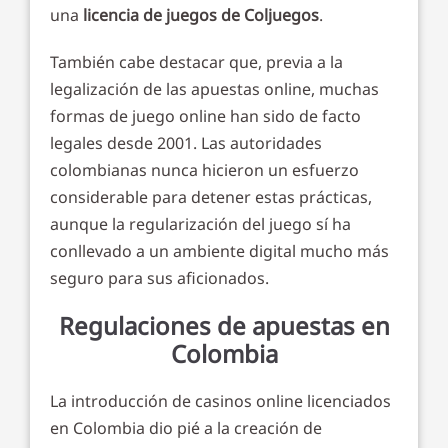
una
licencia de juegos de Coljuegos
.
También cabe destacar que, previa a la
legalización de las apuestas online, muchas
formas de juego online han sido de facto
legales desde 2001. Las autoridades
colombianas nunca hicieron un esfuerzo
considerable para detener estas prácticas,
aunque la regularización del juego sí ha
conllevado a un ambiente digital mucho más
seguro para sus aficionados.
Regulaciones de apuestas en
Colombia
La introducción de casinos online licenciados
en Colombia dio pié a la creación de