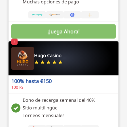
Muchas opciones de pago
+
¡Juega Ahora!
4
Hugo Casino
100% hasta €150
100 FS
Bono de recarga semanal del 40%
Sitio multilingüe
Torneos mensuales