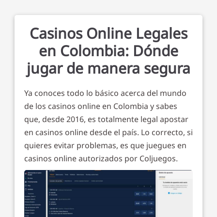
Casinos Online Legales
en Colombia: Dónde
jugar de manera segura
Ya conoces todo lo básico acerca del mundo
de los casinos online en Colombia y sabes
que, desde 2016, es totalmente legal apostar
en casinos online desde el país. Lo correcto, si
quieres evitar problemas, es que juegues en
casinos online autorizados por Coljuegos.