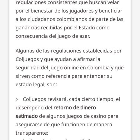
regulaciones consistentes que buscan velar
por el bienestar de los jugadores y beneficiar
a los ciudadanos colombianos de parte de las
ganancias recibidas por el Estado como
consecuencia del juego de azar.
Algunas de las regulaciones establecidas por
Coljuegos y que ayudan a afirmar la
seguridad del juego online en Colombia y que
sirven como referencia para entender su
estado legal, son:
Coljuegos revisará, cada cierto tiempo, el
desempeño del
retorno de dinero
estimado
de algunos juegos de casino para
asegurarse de que funcionen de manera
transparente;