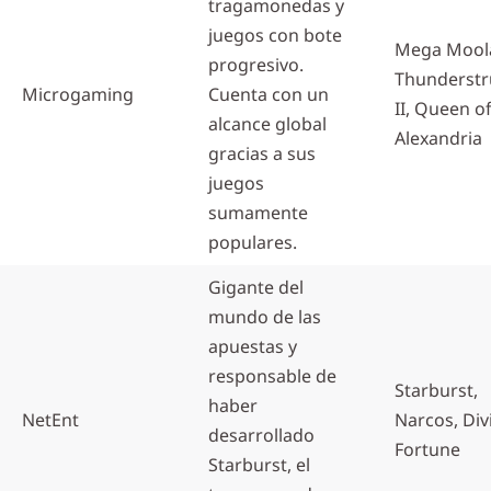
tragamonedas y
juegos con bote
Mega Mool
progresivo.
Thunderstr
Microgaming
Cuenta con un
II, Queen o
alcance global
Alexandria
gracias a sus
juegos
sumamente
populares.
Gigante del
mundo de las
apuestas y
responsable de
Starburst,
haber
NetEnt
Narcos, Div
desarrollado
Fortune
Starburst, el