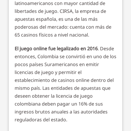
latinoamericanos con mayor cantidad de
libertades de juego. CIRSA, la empresa de
apuestas española, es una de las más
poderosas del mercado: cuenta con más de
65 casinos físicos a nivel nacional.
El juego online fue legalizado en 2016
. Desde
entonces, Colombia se convirtió en uno de los
pocos países Suramericanos en emitir
licencias de juego y permitir el
establecimiento de casinos online dentro del
mismo país. Las entidades de apuestas que
deseen obtener la licencia de juego
colombiana deben pagar un 16% de sus
ingresos brutos anuales a las autoridades
reguladoras del estado.