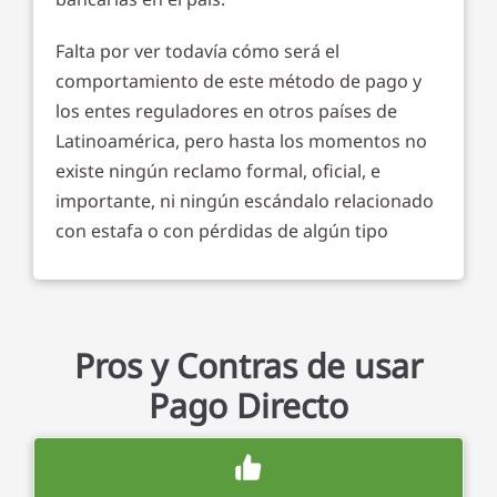
Falta por ver todavía cómo será el
comportamiento de este método de pago y
los entes reguladores en otros países de
Latinoamérica, pero hasta los momentos no
existe ningún reclamo formal, oficial, e
importante, ni ningún escándalo relacionado
con estafa o con pérdidas de algún tipo
Pros y Contras de usar
Pago Directo