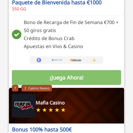
Paquete de Bienvenida hasta €1000
350 GG
Bono de Recarga de Fin de Semana €700 +
50 giros gratis
Crédito de Bonus Crab
Apuestas en Vivo & Casino
+
¡Juega Ahora!
7
Casino Nuevo
Mafia Casino
Bonus 100% hasta 500€