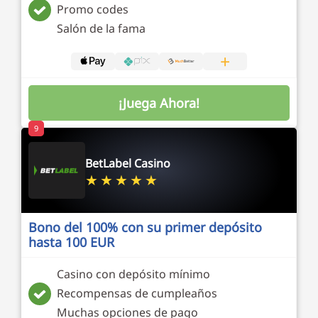
Promo codes
Salón de la fama
+
¡Juega Ahora!
9
BetLabel Casino
Bono del 100% con su primer depósito
hasta 100 EUR
Casino con depósito mínimo
Recompensas de cumpleaños
Muchas opciones de pago