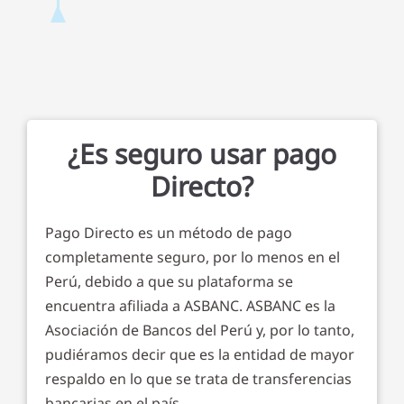
¿Es seguro usar pago
Directo?
Pago Directo es un método de pago
completamente seguro, por lo menos en el
Perú, debido a que su plataforma se
encuentra afiliada a ASBANC. ASBANC es la
Asociación de Bancos del Perú y, por lo tanto,
pudiéramos decir que es la entidad de mayor
respaldo en lo que se trata de transferencias
bancarias en el país.