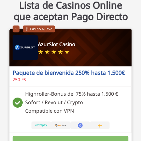
Lista de Casinos Online
que aceptan Pago Directo
1
Casino Nuevo
AzurSlot Casino
Paquete de bienvenida 250% hasta 1.500€
250 FS
Highroller-Bonus del 75% hasta 1.500 €
Sofort / Revolut / Crypto
Compatible con VPN
+