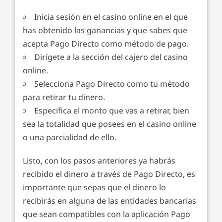
Inicia sesión en el casino online en el que
has obtenido las ganancias y que sabes que
acepta Pago Directo como método de pago.
Dirígete a la sección del cajero del casino
online.
Selecciona Pago Directo como tu método
para retirar tu dinero.
Especifica el monto que vas a retirar, bien
sea la totalidad que posees en el casino online
o una parcialidad de ello.
Listo, con los pasos anteriores ya habrás
recibido el dinero a través de Pago Directo, es
importante que sepas que el dinero lo
recibirás en alguna de las entidades bancarias
que sean compatibles con la aplicación Pago