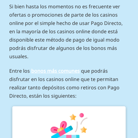
Si bien hasta los momentos no es frecuente ver
ofertas o promociones de parte de los casinos
online por el simple hecho de usar Pago Directo,
en la mayoría de los casinos online donde está
disponible este método de pago de igual modo
podrás disfrutar de algunos de los bonos más
usuales.
Entre los
bonos más comunes
que podrás
disfrutar en los casinos online que te permitan
realizar tanto depósitos como retiros con Pago
Directo, están los siguientes: