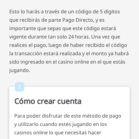
Esto lo harás a través de un código de 5 dígitos
que recibirás de parte Pago Directo, y es
importante que sepas que este código estará
vigente durante tan solo 24 horas. Una vez que
realices el pago, luego de haber recibido el código
la transacción estará realizada y el monto ya habrá
sido ingresado en el casino online en el que estás
jugando.
1
Cómo crear cuenta
Para poder disfrutar de este método de pago
y utilizarlo cuando estés jugando en los
casinos online lo que necesitas hacer