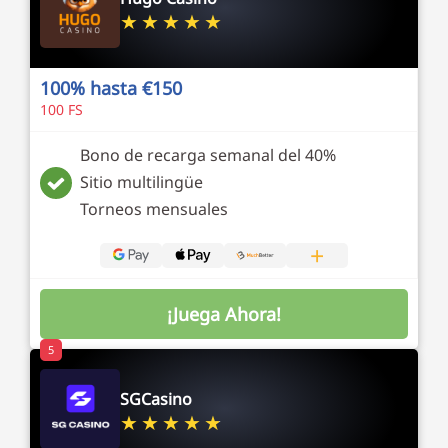
100% hasta €150
100 FS
Bono de recarga semanal del 40%
Sitio multilingüe
Torneos mensuales
+
¡Juega Ahora!
5
SGCasino