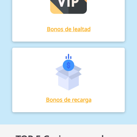
Bonos de lealtad
Bonos de recarga