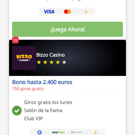
+
¡Juega Ahora!
10
Bizzo Casino
Bono hasta 2.400 euros
150 giros gratis
Giros gratis los lunes
Salón de la Fama
Club VIP
+