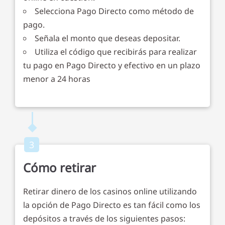
Selecciona Pago Directo como método de
pago.
Señala el monto que deseas depositar.
Utiliza el código que recibirás para realizar
tu pago en Pago Directo y efectivo en un plazo
menor a 24 horas
3
Cómo retirar
Retirar dinero de los casinos online utilizando
la opción de Pago Directo es tan fácil como los
depósitos a través de los siguientes pasos: