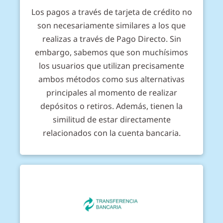
Los pagos a través de tarjeta de crédito no
son necesariamente similares a los que
realizas a través de Pago Directo. Sin
embargo, sabemos que son muchísimos
los usuarios que utilizan precisamente
ambos métodos como sus alternativas
principales al momento de realizar
depósitos o retiros. Además, tienen la
similitud de estar directamente
relacionados con la cuenta bancaria.