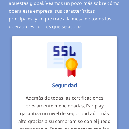
apuestas global. Veamos un poco más sobre cómo
opera esta empresa, sus características
principales, y lo que trae a la mesa de todos los
operadores con los que se asocia:
Seguridad
Además de todas las certificaciones
previamente mencionadas, Pariplay
garantiza un nivel de seguridad aún más
alto gracias a su compromiso con el juego
responsable. Todas las empresas con las