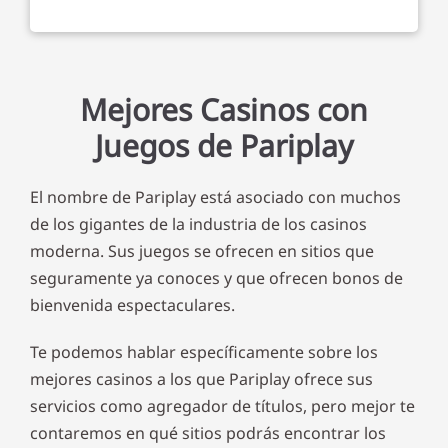
Mejores Casinos con
Juegos de Pariplay
El nombre de Pariplay está asociado con muchos
de los gigantes de la industria de los casinos
moderna. Sus juegos se ofrecen en sitios que
seguramente ya conoces y que ofrecen bonos de
bienvenida espectaculares.
Te podemos hablar específicamente sobre los
mejores casinos a los que Pariplay ofrece sus
servicios como agregador de títulos, pero mejor te
contaremos en qué sitios podrás encontrar los