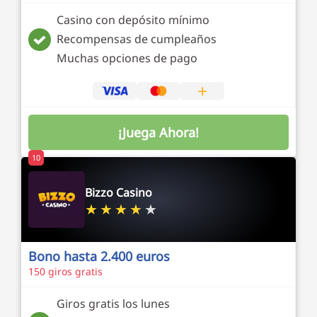
Casino con depósito mínimo
Recompensas de cumpleaños
Muchas opciones de pago
+
¡Juega Ahora!
10
Bizzo Casino
Bono hasta 2.400 euros
150 giros gratis
Giros gratis los lunes