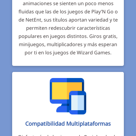
animaciones se sienten un poco menos
fluidas que las de los juegos de Play’N Go o
de NetEnt, sus títulos aportan variedad y te
permiten redescubrir características
populares en juegos distintos. Giros gratis,
minijuegos, multiplicadores y más esperan
por ti en los juegos de Wizard Games.
Compatibilidad Multiplataformas