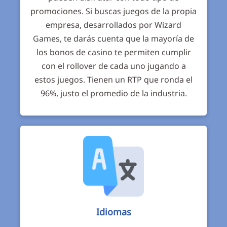
promociones. Si buscas juegos de la propia
empresa, desarrollados por Wizard
Games, te darás cuenta que la mayoría de
los bonos de casino te permiten cumplir
con el rollover de cada uno jugando a
estos juegos. Tienen un RTP que ronda el
96%, justo el promedio de la industria.
Idiomas