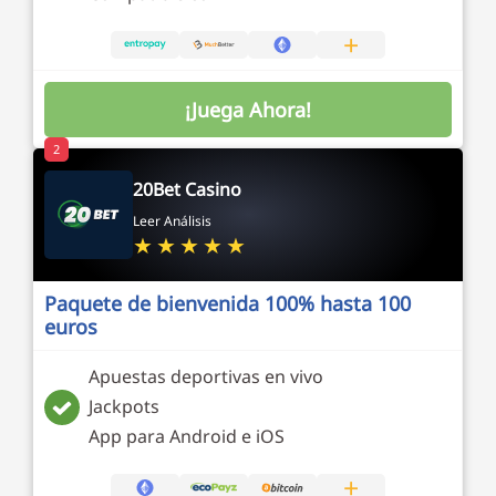
+
¡Juega Ahora!
2
20Bet Casino
Leer Análisis
Paquete de bienvenida 100% hasta 100
euros
Apuestas deportivas en vivo
Jackpots
App para Android e iOS
+