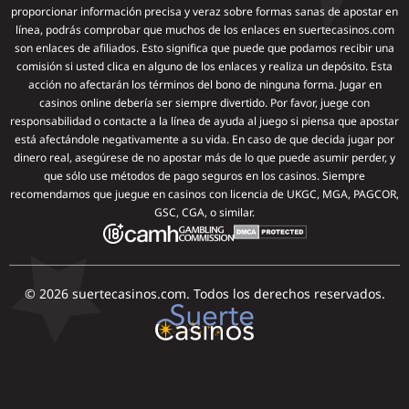
proporcionar información precisa y veraz sobre formas sanas de apostar en
línea, podrás comprobar que muchos de los enlaces en suertecasinos.com
son enlaces de afiliados. Esto significa que puede que podamos recibir una
comisión si usted clica en alguno de los enlaces y realiza un depósito. Esta
acción no afectarán los términos del bono de ninguna forma. Jugar en
casinos online debería ser siempre divertido. Por favor, juege con
responsabilidad o contacte a la línea de ayuda al juego si piensa que apostar
está afectándole negativamente a su vida. En caso de que decida jugar por
dinero real, asegúrese de no apostar más de lo que puede asumir perder, y
que sólo use métodos de pago seguros en los casinos. Siempre
recomendamos que juegue en casinos con licencia de UKGC, MGA, PAGCOR,
GSC, CGA, o similar.
© 2026 suertecasinos.com. Todos los derechos reservados.