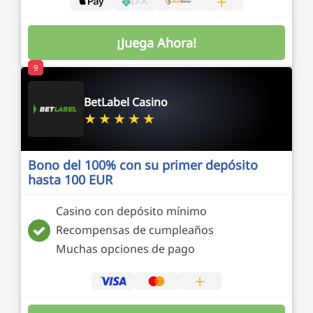
+
¡Juega Ahora!
9
BetLabel Casino
Bono del 100% con su primer depósito
hasta 100 EUR
Casino con depósito mínimo
Recompensas de cumpleaños
Muchas opciones de pago
+