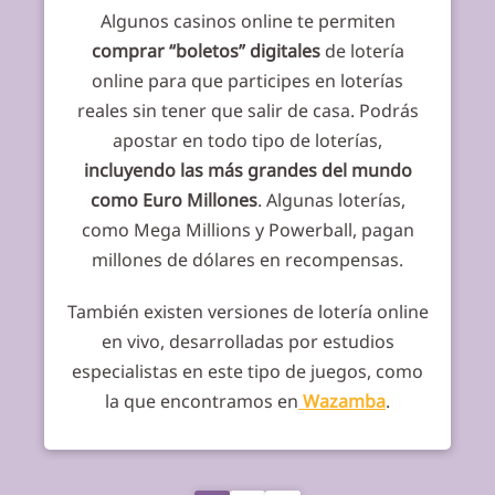
Algunos casinos online te permiten
comprar “boletos” digitales
de lotería
online para que participes en loterías
reales sin tener que salir de casa. Podrás
apostar en todo tipo de loterías,
incluyendo las más grandes del mundo
como Euro Millones
. Algunas loterías,
como Mega Millions y Powerball, pagan
millones de dólares en recompensas.
También existen versiones de lotería online
en vivo, desarrolladas por estudios
especialistas en este tipo de juegos, como
la que encontramos en
Wazamba
.