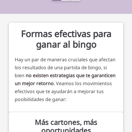
Formas efectivas para
ganar al bingo
Hay un par de maneras cruciales que afectan
los resultados de una partida de bingo, si
bien
no existen estrategias que te garanticen
un mejor retorno
. Veamos los movimientos
efectivos que te ayudarán a mejorar tus
posibilidades de ganar:
Más cartones, más
oportunidades