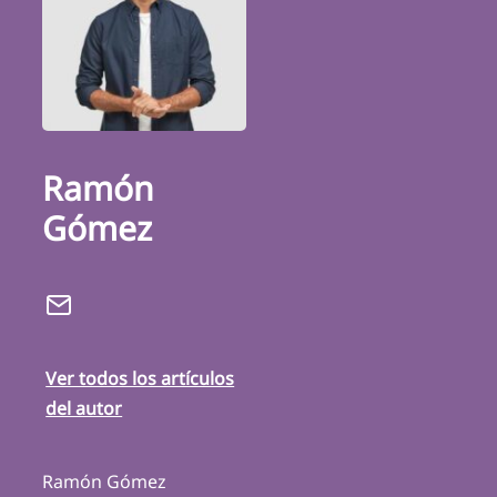
Ramón
Gómez
Ver todos los artículos
del autor
Ramón Gómez