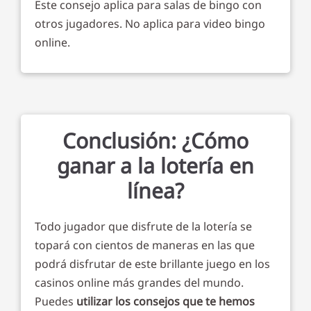
Este consejo aplica para salas de bingo con
otros jugadores. No aplica para video bingo
online.
Conclusión: ¿Cómo
ganar a la lotería en
línea?
Todo jugador que disfrute de la lotería se
topará con cientos de maneras en las que
podrá disfrutar de este brillante juego en los
casinos online más grandes del mundo.
Puedes
utilizar los consejos que te hemos