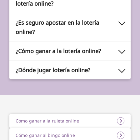
permiten jugar a la lotería online de manera legal.
lotería online?
Lo importante es que elijas un sitio web licenciado,
como los que reseñamos en Suerte Casinos, y que
Los juegos de lotería online que puedes jugar
¿Es seguro apostar en la lotería
te asegures de que las apuestas en línea sean
dependen de lo que ofrece el casino de tu
online?
legales en tu país.
preferencia. Podrás jugar rasca y gana, keno o
lotería tradicional en los casinos online.
Apostar a la lotería online es totalmente seguro, sin
¿Cómo ganar a la lotería online?
importar cuál versión del juego elijas. Lo
importante es que juegues en una web que sea
Puedes ganar la lotería online con los métodos que
¿Dónde jugar lotería online?
legal y segura para evitar problemas con el retiro
Suerte Casinos te trae en esta guía. ¡Decide cuál
de tus ganancias o el manejo de tus datos.
juego te gusta más y apuesta en grande!
Puedes jugar juegos de lotería online, como keno,
tarjetas de rasca y gana, o al juego de lotería
clásico, en casinos como
Wazamba
o
Betsson
.
Cómo ganar a la ruleta online
Cómo ganar al bingo online