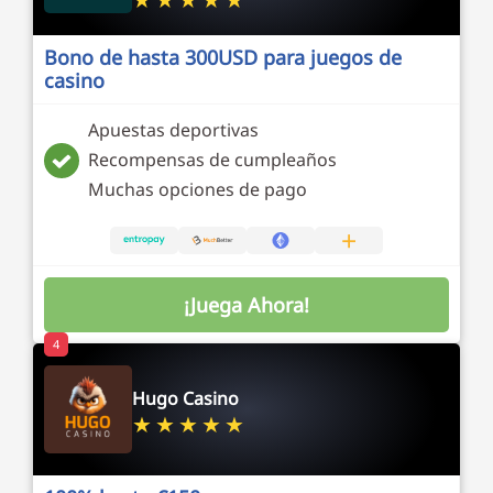
Bono de hasta 300USD para juegos de
casino
Apuestas deportivas
Recompensas de cumpleaños
Muchas opciones de pago
+
¡Juega Ahora!
4
Hugo Casino