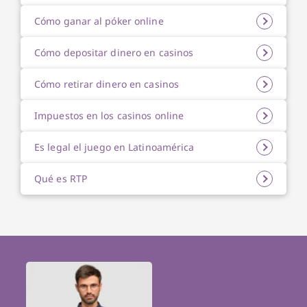
Cómo ganar al póker online
Cómo depositar dinero en casinos
Cómo retirar dinero en casinos
Impuestos en los casinos online
Es legal el juego en Latinoamérica
Qué es RTP