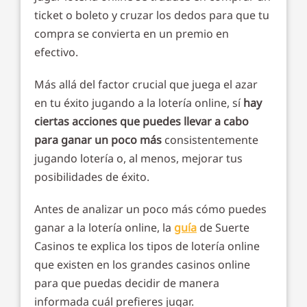
ticket o boleto y cruzar los dedos para que tu
compra se convierta en un premio en
efectivo.
Más allá del factor crucial que juega el azar
en tu éxito jugando a la lotería online, sí
hay
ciertas acciones que puedes llevar a cabo
para ganar un poco más
consistentemente
jugando lotería o, al menos, mejorar tus
posibilidades de éxito.
Antes de analizar un poco más cómo puedes
ganar a la lotería online, la
guía
de Suerte
Casinos te explica los tipos de lotería online
que existen en los grandes casinos online
para que puedas decidir de manera
informada cuál prefieres jugar.